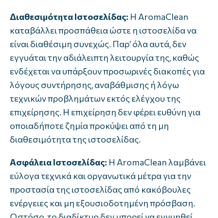
Διαθεσιμότητα Ιστοσελίδας:
Η AromaClean
καταβάλλει προσπάθεια ώστε η ιστοσελίδα να
είναι διαθέσιμη συνεχώς. Παρ’ όλα αυτά, δεν
εγγυάται την αδιάλειπτη λειτουργία της, καθώς
ενδέχεται να υπάρξουν προσωρινές διακοπές για
λόγους συντήρησης, αναβάθμισης ή λόγω
τεχνικών προβλημάτων εκτός ελέγχου της
επιχείρησης. Η επιχείρηση δεν φέρει ευθύνη για
οποιαδήποτε ζημία προκύψει από τη μη
διαθεσιμότητα της ιστοσελίδας.
Ασφάλεια Ιστοσελίδας:
Η AromaClean λαμβάνει
εύλογα τεχνικά και οργανωτικά μέτρα για την
προστασία της ιστοσελίδας από κακόβουλες
ενέργειες και μη εξουσιοδοτημένη πρόσβαση.
Ωστόσο, το διαδίκτυο δεν μπορεί να εγγυηθεί