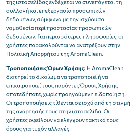
της ιστοσελίδας ενδέχεται να συνεπάγεται τη
συλλογή και επεξεργασία προσωπικών
δεδομένων, σύμφωνα με την ισχύουσα
νομοθεσία περί προστασίας προσωπικών
δεδομένων. Για περισσότερες πληροφορίες, οι
χρήστες παρακαλούνται να ανατρέξουν στην
Πολιτική Απορρήτου της AromaClean.
Τροποποιήσεις Όρων Χρήσης:
Η AromaClean
διατηρεί το δικαίωμα να τροποποιεί ή να
επικαιροποιεί τους παρόντες Όρους Χρήσης
οποτεδήποτε, χωρίς προηγούμενη ειδοποίηση.
Οι τροποποιήσεις τίθενται σε ισχύ από τη στιγμή
της ανάρτησής τους στην ιστοσελίδα. Οι
χρήστες οφείλουν να ελέγχουν τακτικά τους
όρους για τυχόν αλλαγές.